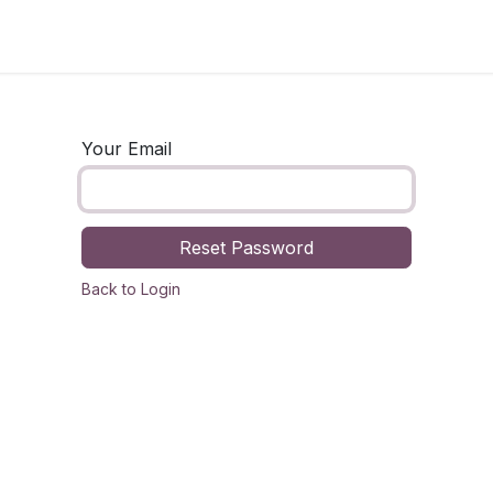
ages
Bulletins d'inscriptions
Résultats
Vidéos
À propo
Your Email
Reset Password
Back to Login