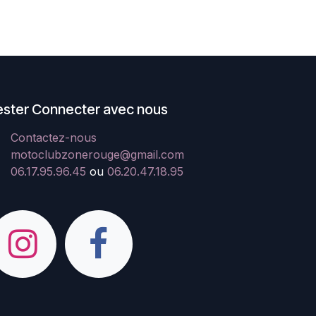
ester Connecter avec nous
Contactez-nous
motoclubzonerouge@gmail.com
06.17.95.96.45
ou
06.20.47.18.95