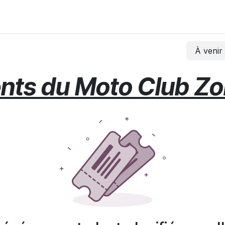
ages
Bulletins d'inscriptions
Résultats
Vidéos
À propo
À veni
ts du Moto Club Z