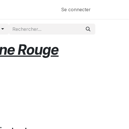
s de
Se connecter
r
one Rouge