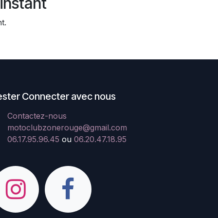
instant
t.
ester Connecter avec nous
Contactez-nous
motoclubzonerouge@gmail.com
06.17.95.96.45
ou
06.20.47.18.95